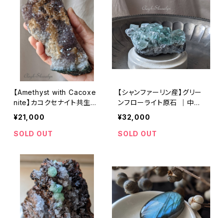
【Amethyst with Cacoxe
【シャンファーリン産】グリー
nite】カコクセナイト共生ア
ンフローライト原石 ｜中国
メジスト No.２｜紫水晶
湖南省 ｜ Xianghualing
¥21,000
¥32,000
｜ミナスジェライス州 (Min
Mine（香花嶺） ｜Fluorite
as Gerais Brazil）｜455g
｜蛍石 ｜グリーン系 ｜鉱
SOLD OUT
SOLD OUT
物標本