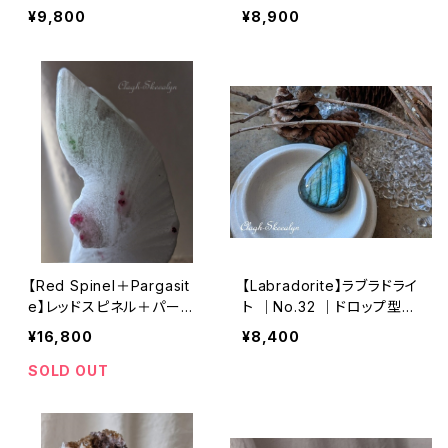
＆クォーツ｜原石｜鉱物標
型ルース｜マダガスカル産
¥9,800
¥8,900
本｜レアストーン｜湖北省
｜40mm
産
【Red Spinel＋Pargasit
【Labradorite】ラブラドライ
e】レッドスピネル＋パーガ
ト ｜No.32 ｜ドロップ型ル
ス閃石＋大理石（母岩）｜鉱
ース ｜マダガスカル産 ｜3
¥16,800
¥8,400
物標本｜Luc, Vietnam ・
9mm
ベトナム産
SOLD OUT