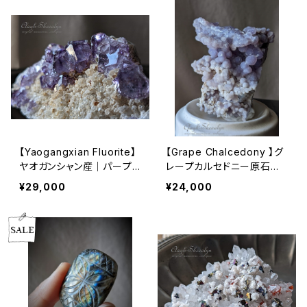
生鉱物｜鉱物標本
【Yaogangxian Fluorite】
【Grape Chalcedony 】グ
ヤオガンシャン産｜パープ
レープカルセドニー原石｜
ルフローライト原石｜ 中国
インドネシア（Indonesia）
¥29,000
¥24,000
湖南省｜蛍石｜約168g｜
スラウェシ産｜約126g｜鉱
鉱物標本
物標本｜レアストーン