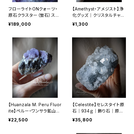
フローライトONクォーツ・
【Amethyst・アメジスト】浄
原石クラスター（蛍石）スペ
化グッズ｜クリスタルチャー
イン産 ｜La Viesca Mine,
ジ｜アメジストさざれ｜120
¥189,000
¥1,300
Asturias, Spain｜Fluorit
g｜１袋
e｜ オールドストック（レア
商品）
【Huanzala M. Peru Fluor
【Celestite】セレスタイト原
ite】ペルー・ワンサラ鉱山産
石｜934ｇ｜飾り石｜原石
フローライト原石｜Purple
｜インテリアストーン｜マダ
¥22,500
¥35,800
Fluorite ｜152g｜パープ
ガスカル産｜大きめサイズ
ルフローライト｜ 蛍石｜共