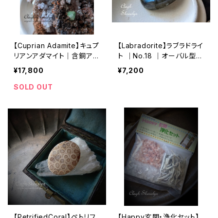
【Cuprian Adamite】キュプ
【Labradorite】ラブラドライ
リアンアダマイト｜含銅アダ
ト ｜No.18 ｜オーバル型・
ム鉱｜メキシコ産｜Mapim
ルース ｜マクラメ編み ｜ワ
¥17,800
¥7,200
í,Durango,Mexico｜鉱物
イヤーワーク素材
標本
SOLD OUT
【PetrifiedCoral】ペトリフ
【Happy玄関・浄化セット】