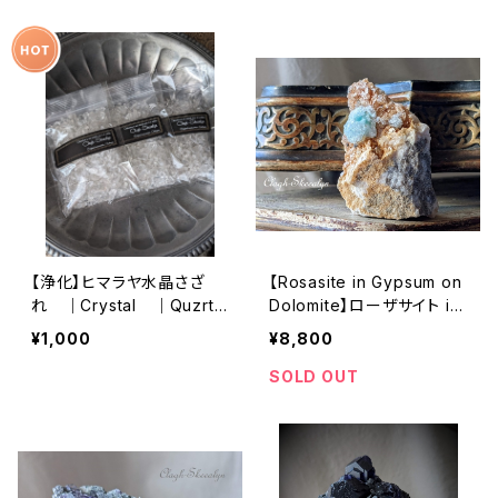
ワーク
き｜１袋
【浄化】ヒマラヤ水晶さざ
【Rosasite in Gypsum on
れ ｜Crystal ｜Quzrtz
Dolomite】ローザサイト in
｜約100g（一袋） ｜イ
ジプサム on ドロマイト｜
¥1,000
¥8,800
ンテリアストーン ｜ヒマラ
原石｜鉱物標本｜モロッコ
ヤ産
産｜稀少鉱物
SOLD OUT