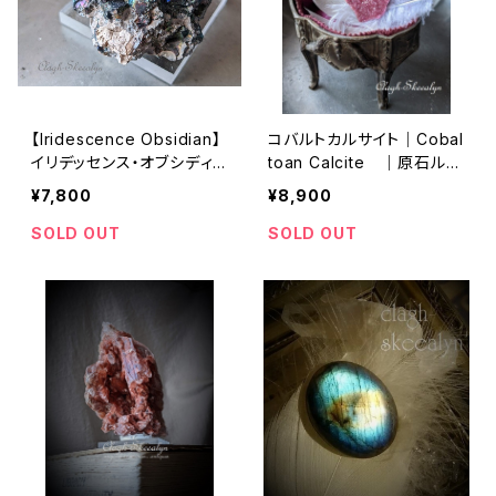
【Iridescence Obsidian】
コバルトカルサイト｜Cobal
イリデッセンス・オブシディ
toan Calcite ｜原石ルー
アン｜ Turkey（トルコ産 ）
ス |鉱物標本 ｜25g
¥7,800
¥8,900
｜約33g｜レア鉱物｜鉱物
標本
SOLD OUT
SOLD OUT