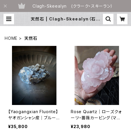
Clagh-Skeealyn (クラーク・スキーラン）
天然石 | Clagh-Skeealyn（石物
語）
HOME
天然石
【Yaogangxian Fluorite】
Rose Quartz｜ローズクォ
ヤオガンシャン産｜ブルーフ
ーツ・薔薇カービング（マダ
ローライト原石｜中国・湖
ガスカル産）｜1点物｜約36
¥35,800
¥23,980
南省｜ 瑶崗仙（ヤオガンシ
7g｜インテリアストーン