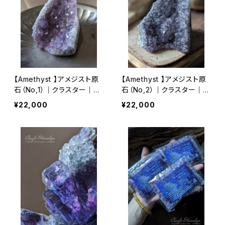
【Amethyst 】アメジスト原
【Amethyst 】アメジスト原
石（No,1）｜クラスター｜大
石（No,2）｜クラスター｜5
きめサイズ｜818g｜2月誕
58g｜2月誕生石｜鉱物標
¥22,000
¥22,000
生石｜鉱物標本｜インテリ
本｜インテリアストーン｜浄
アストーン｜浄化
化｜ヒーリング