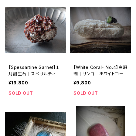
【Spessartine Garnet】１
【White Coral・ No.4】白珊
月誕生石｜スペサルティン
瑚｜サンゴ｜ホワイトコー
ガーネット原石｜中国・福建
ラル｜化石｜オブジェ｜店
¥19,800
¥9,800
省産｜157ｇ｜インテリアス
舗什器｜撮影什器｜インテ
トーン
リア雑貨
SOLD OUT
SOLD OUT