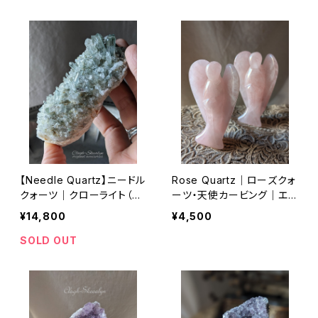
ャン）鉱山｜1点物
【Needle Quartz】ニードル
Rose Quartz｜ローズクォ
クォーツ｜クローライト（緑
ーツ・天使カービング｜エン
泥石）｜Kashgar ・中国ウ
ジェル｜約79～80ｍｍ｜
¥14,800
¥4,500
イグル自治区産｜水晶クラ
1点｜インテリアストーン
スター｜鉱物標本
SOLD OUT