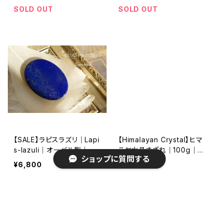
一点物
SOLD OUT
SOLD OUT
【SALE】ラピスラズリ｜Lapi
【Himalayan Crystal】ヒマ
s-lazuli｜オーバル型｜天
ラヤ水晶さざれ｜100g｜イ
ショップに質問する
然石ルース｜マクラメ編み
ンド北部ヒマチャルプラデシ
¥6,800
¥1,300
｜ワイヤーワーク
ュ州｜天然石さざれ｜浄化
SOLD OUT
SOLD OUT