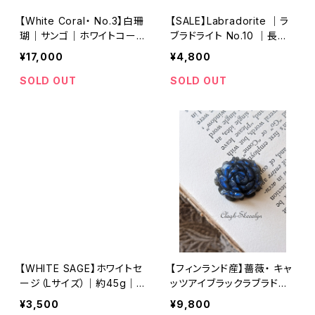
【White Coral・ No.3】白珊
【SALE】Labradorite ｜ラ
瑚｜サンゴ｜ホワイトコー
ブラドライト No.10 ｜長方
ラル｜原木｜化石｜オブジ
形ルース ｜Rectangle ｜
¥17,000
¥4,800
ェ｜店舗什器｜撮影什器｜
レインボー入り ｜天然石ル
インテリア雑貨
ース
SOLD OUT
SOLD OUT
【WHITE SAGE】ホワイトセ
【フィンランド産】薔薇・ キャ
ージ（Lサイズ）｜約45g｜
ッツアイブラックラブラドラ
浄化グッズ｜カリフォルニア
イト（スペクトロライト）No.
¥3,500
¥9,800
州産
26 /飾り石 /守り石 /