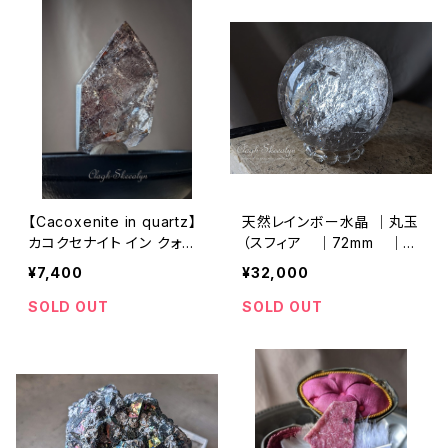
【Cacoxenite in quartz】
天然レインボー水晶 ｜丸玉
カコクセナイト イン クォー
（スフィア ｜72mm ｜Ｌ
ツ｜虹入り｜ラフカット原
サイズ
¥7,400
¥32,000
石｜20g
SOLD OUT
SOLD OUT