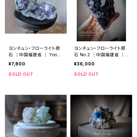
ヨンチュン・フローライト原
ヨンチュン・フローライト原
石 ｜中国福建省 ｜ Yong
石 No.2 ｜中国福建省 ｜
chun Mine（ヨンチュン産）
Yongchun Mine（ヨンチュ
¥7,800
¥36,000
｜Fluorite ｜蛍石 ｜パー
ン産） ｜Fluorite ｜蛍石
プル系 ｜鉱物標本
｜パープルネイビー系 ｜鉱
SOLD OUT
SOLD OUT
物標本