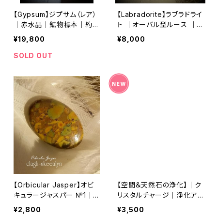
【Gypsum】ジプサム（レア）
【Labradorite】ラブラドライ
｜赤水晶｜鉱物標本｜約2
ト ｜オーバル型ルース ｜3
28g｜インテリアストーン｜
1mm ｜マクラメ編み ｜ワイ
¥19,800
¥8,000
原石｜スペイン産｜レアス
ヤーワーク素材
トーン
SOLD OUT
【Orbicular Jasper】オビ
【空間＆天然石の浄化】｜ク
キュラージャスパー №1｜
リスタルチャージ｜浄化ア
オーバル型｜天然石ルース
イテム｜レザーアメジスト
¥2,800
¥3,500
｜マクラメ編み｜ワイヤー
｜パロサント｜シェル皿付