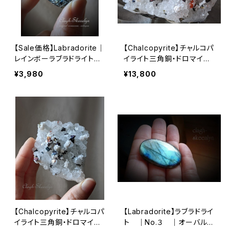
【Sale価格】Labradorite｜
【Chalcopyrite】チャルコパ
レインボーラブラドライト｜
イライト三角銅・ドロマイト
No.6｜彫刻入りカボション
＆クォーツ No.2｜原石｜鉱
¥3,980
¥13,800
｜1点物｜マクラメ編み ｜
物標本｜レアストーン｜湖
ワイヤーワーク素材
北省産
【Chalcopyrite】チャルコパ
【Labradorite】ラブラドライ
イライト三角銅・ドロマイト
ト ｜No.３ ｜オーバル