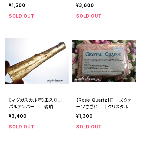
浄化グッズ｜カリフォルニア
ト｜スモーキークォーツ ×
¥1,500
¥3,600
州産
シトリン｜煙水晶｜黄水晶
SOLD OUT
SOLD OUT
【マダガスカル産】虫入りコ
【Rose Quartz】ローズクォ
パルアンバー ｜琥珀 ｜
ーツさざれ ｜クリスタル
鉱物標本
チャージ ｜約120g ｜小
¥3,400
¥1,300
粒サイズ ｜浄化
SOLD OUT
SOLD OUT