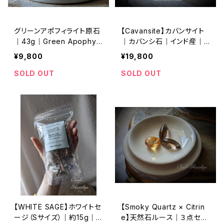
グリーンアポフィライト原石
【Cavansite】カバンサイト
｜43g｜Green Apophylli
｜カバンシ石｜インド産｜
te｜魚眼石｜インド・マハー
鉱物標本｜約127g｜原石
¥9,800
¥19,800
ラーシュトラ州産
｜インテリアストーン
SOLD OUT
SOLD OUT
【WHITE SAGE】ホワイトセ
【Smoky Quartz × Citrin
ージ（Sサイズ）｜約15g｜
e】天然石ルース｜３点セッ