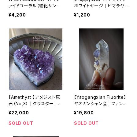
ァイドコーラル（珪化サンゴ）
ホワイトセージ｜ヒマラヤン
｜天然石ルース ｜化石
ソルト｜水晶さざれ｜天然
¥4,200
¥1,200
珊瑚（FossilCoral） ｜オ
石雑貨｜インテリア雑貨
ーバル型 ｜インドネシア
産
【Amethyst 】アメジスト原
【Yaogangxian Fluorite】
石（No,3）｜クラスター｜5
ヤオガンシャン産｜ファント
53g｜2月誕生石｜鉱物標
ムクォーツ with フローライ
¥22,000
¥19,800
本｜インテリアストーン｜浄
ト｜ 中国湖南省｜蛍石｜
化｜ヒーリング
約19g｜蛍光｜鉱物標本
SOLD OUT
SOLD OUT