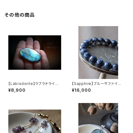
グ
トーン
その他の商品
【Labradorite】ラブラドライ
【Sapphire】ブルーサファイア
ト ｜No.３ ｜オーバル型ル
｜天然石ブレスレット｜8ｍｍ
¥8,900
¥16,000
ース｜マダガスカル産｜40mm
サイズ｜ラウンドカット｜青玉
（せいぎょく）｜9月誕生石