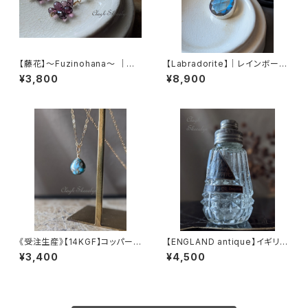
【藤花】～Fuzinohana～ ｜バ
【Labradorite】｜レインボーラ
イオレット系スピネル × 淡水パ
ブラドライト｜Silver925製｜
¥3,800
¥8,900
ール ｜イヤリング ｜1点物
カット入りPT｜1点物｜AAA-｜
NO.2
《受注生産》【14KGF】コッパータ
【ENGLAND antique】イギリス
ーコイズ ネックレス ～Che
アンティーク・Spice jar / ス
¥3,400
¥4,500
stnut！～
パイス瓶 /ホワイトペッパー
瓶 /ヴィンテージ雑貨