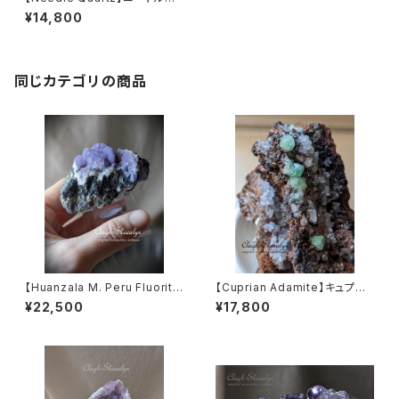
ォーツ｜クローライト（緑泥石）
¥14,800
｜Kashgar ・中国ウイグル自治
区産｜水晶クラスター｜鉱物標
本
同じカテゴリの商品
【Huanzala M. Peru Fluorit
【Cuprian Adamite】キュプリ
e】ペルー・ワンサラ鉱山産フロ
アンアダマイト｜含銅アダム鉱
¥22,500
¥17,800
ーライト原石｜Purple Fluorit
｜メキシコ産｜Mapimí,Duran
e ｜152g｜パープルフローライ
go,Mexico｜鉱物標本
ト｜ 蛍石｜共生鉱物｜鉱物標
本