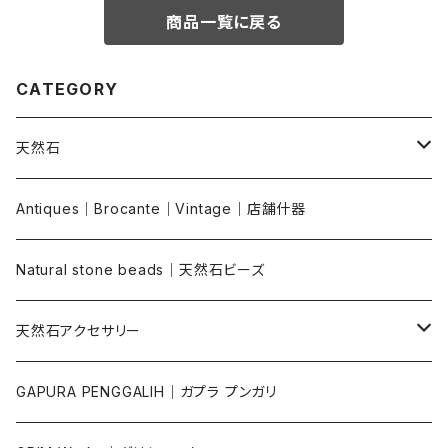
商品一覧に戻る
CATEGORY
天然石
原石｜クラスター｜鉱物標本
Antiques｜Brocante｜Vintage｜店舗什器
天然石ルース｜カボション
Natural stone beads｜天然石ビーズ
磨き石（ポリッシュ）｜インテリアストーン
天然石アクセサリー
天然石雑貨｜浄化グッズ
ピアス｜イヤリング
GAPURA PENGGALIH｜ガプラ プンガリ