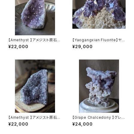
【Amethyst 】アメジスト原石
【Yaogangxian Fluorite】ヤオ
（No,1）｜クラスター｜大きめサ
ガンシャン産｜パープルフロー
¥22,000
¥29,000
イズ｜818g｜2月誕生石｜鉱
ライト原石｜ 中国湖南省｜蛍石
物標本｜インテリアストーン｜
｜約168g｜鉱物標本
浄化
【Amethyst 】アメジスト原石
【Grape Chalcedony 】グレー
（No,2）｜クラスター｜558g｜
プカルセドニー原石｜インドネ
¥22,000
¥24,000
2月誕生石｜鉱物標本｜インテ
シア（Indonesia）スラウェシ産
リアストーン｜浄化｜ヒーリン
｜約126g｜鉱物標本｜レアス