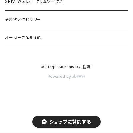
ブレスレット
GRIM Works｜グリムワークス
ネックレス｜PT
その他アクセサリー
リング｜指輪
オーダーご依頼作品
© Clagh-Skeealyn（石物語）
Powered by
ショップに質問する