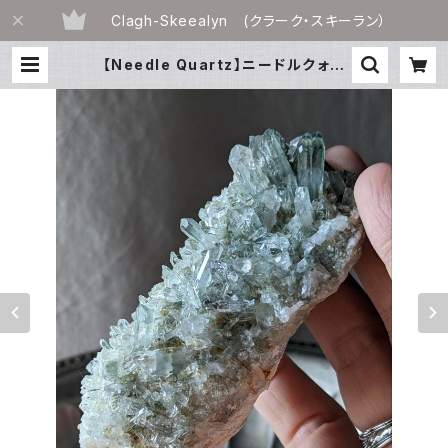
Clagh-Skeealyn (クラーク・スキーラン）
【Needle Quartz】ニードルクォー
ツ｜クローライト（緑泥石）｜Kashg
ar ・中国ウイグル自治区産｜水晶ク
ラスター｜鉱物標本 | Clagh-Skee
alyn（石物語）