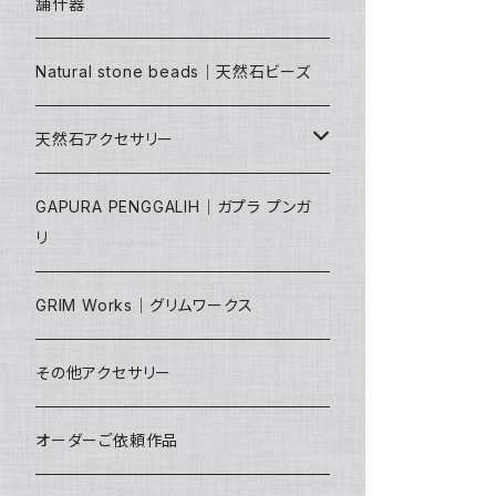
舗什器
天然石ルース｜カボション
Natural stone beads｜天然石ビーズ
磨き石（ポリッシュ）｜インテリアストー
ン
天然石アクセサリー
天然石雑貨｜浄化グッズ
ピアス｜イヤリング
GAPURA PENGGALIH｜ガプラ プンガ
リ
ブレスレット
GRIM Works｜グリムワークス
ネックレス｜PT
その他アクセサリー
リング｜指輪
オーダーご依頼作品