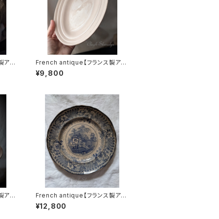
ス製アン
French antique【フランス製アン
s（サル
ティーク】Saint-Amand｜サンタ
¥9,800
ンティー
マン窯｜オーバル皿｜ラヴィエ｜
ハンド
サーモンピンク｜フランス
ス製アン
French antique【フランス製アン
-Ama
ティーク】Fleur＆Petite Maison
¥12,800
＆ソーサ
｜アンティーク貫入皿｜繊細なブ
ランス
ルー系｜大皿・26.5㎝｜1900ー1