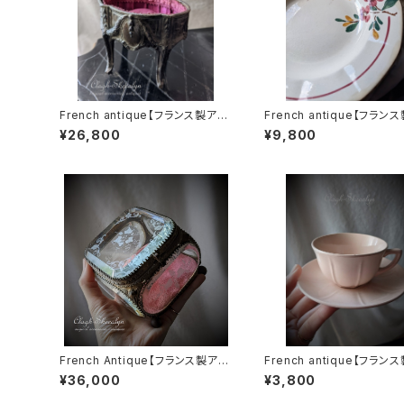
French antique【フランス製アン
French antique【フラン
ティーク】装飾ジュエリーケース/
ティーク】 Sarreguemine
¥26,800
¥9,800
アンティーク・ジュエリーBOX /19
グミンヌ）｜ BITCHE｜ア
00頃
クプレート｜皿｜花模様｜ 
ペイント｜フランス
French Antique【フランス製アン
French antique【フラン
ティーク】クリスタルガラス trent
ティーク】サンタマン（Saint
¥36,000
¥3,800
e｜グラヴィール技法｜アンティー
nd）｜淡いピンクのカップ
ク・ジュエリーBOX ｜1900年代
ー｜C&S｜１客セット｜フ