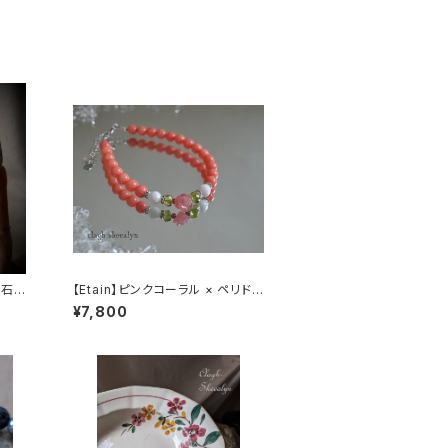
920年頃
原石｜9
【Etain】ピンクコーラル × ペリドッ
テリア
ト × 薔薇のロードクロサイト（イン
¥7,800
｜大き
カローズ）｜天然石ブレスレット