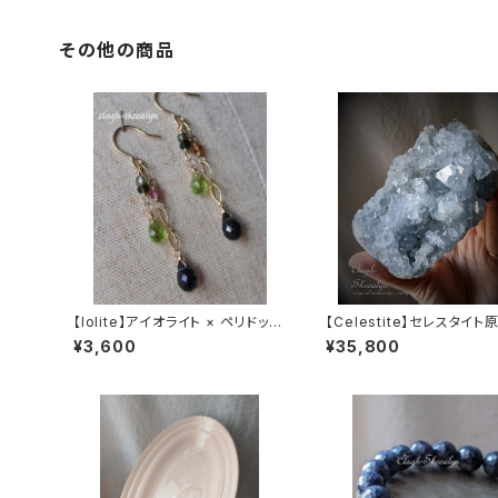
初頭｜大きめサイズ
その他の商品
【Iolite】アイオライト × ペリドット
【Celestite】セレスタイト
× トルマリン｜菫青石｜天然石ピ
34ｇ｜飾り石｜原石｜イン
¥3,600
¥35,800
アス｜14kgfピアス｜1点物
ストーン｜マダガスカル産
めサイズ